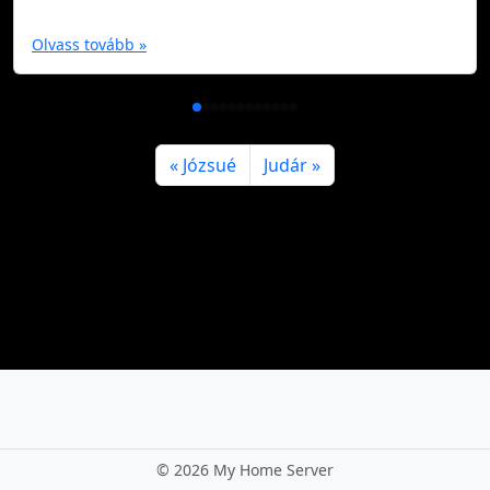
Olvass tovább »
Józsué
Judár
©
2026 My Home Server