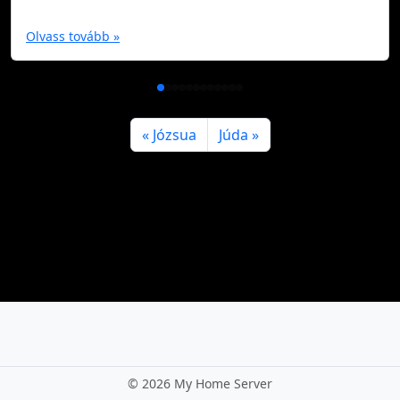
Olvass tovább »
Józsua
Júda
©
2026 My Home Server