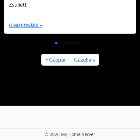
Zsüliett
Olvass tovább »
Gáspár
Gazella
©
2026 My Home Server