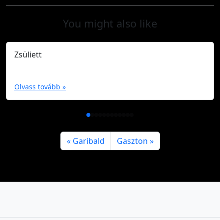
You might also like
Zsüliett
Olvass tovább »
Garibald
Gaszton