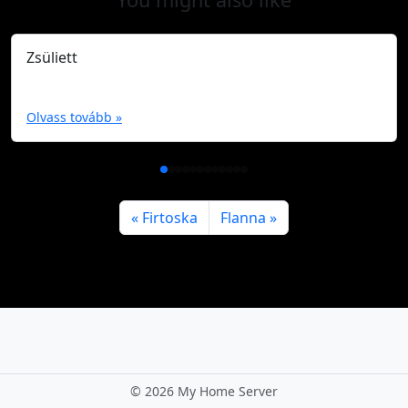
Zsüliett
Olvass tovább »
Firtoska
Flanna
©
2026 My Home Server