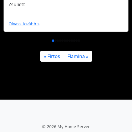
Zsüliett
Olvass tovább »
Firtos
Flamina
©
2026 My Home Server