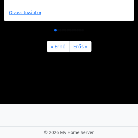
Olvass tovább »
Ernő
Erős
©
2026 My Home Server