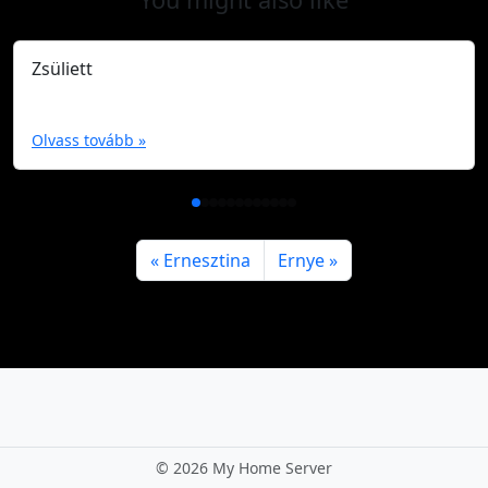
Zsüliett
Olvass tovább »
Ernesztina
Ernye
©
2026 My Home Server