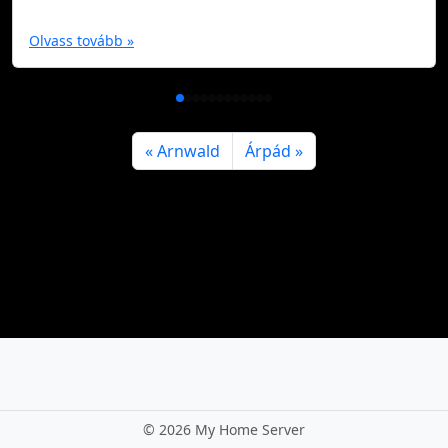
Olvass tovább »
Arnwald
Árpád
©
2026 My Home Server