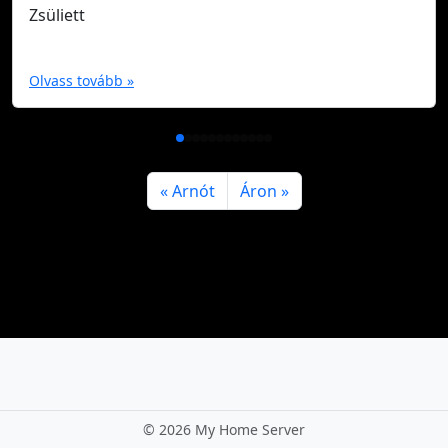
Zsüliett
Olvass tovább »
Arnót
Áron
©
2026 My Home Server