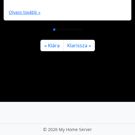
Olvass tovább »
Klára
Klarissza
©
2026 My Home Server