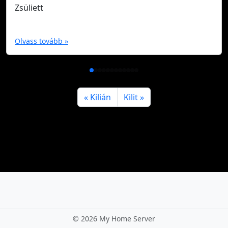
Zsüliett
Olvass tovább »
Kilián
Kilit
©
2026 My Home Server