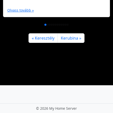
Olvass tovább »
Keresztély
Kerubina
©
2026 My Home Server