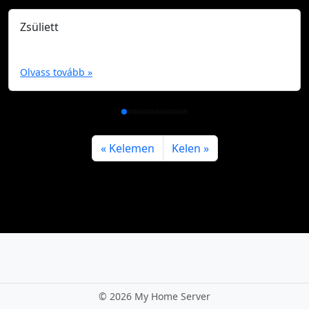
Zsüliett
Olvass tovább »
Kelemen
Kelen
©
2026 My Home Server