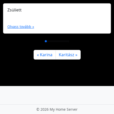
Zsüliett
Olvass tovább »
Karina
Karitász
©
2026 My Home Server