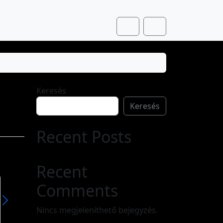
Cart
Account
Keresés
Keresés
Recent Posts
Recent
Comments
Zsuzsanna
Zsuzsa
A Zsuzsanna ókori egyiptomi eredetű név, mely héber közvetítéssel került át más nyelvekbe. Eredeti alakja zššn, később zšn, jelentése: lótuszvirág. Női névként csak a héberbe történt asszimilációja után volt használatos, sósánná (שׁוֹשָׁנָּה) formában, aminek jelentése itt „liliom”.
Nincs megjeleníthető bejegyzés.
Olvass tovább »
Olvass tovább »