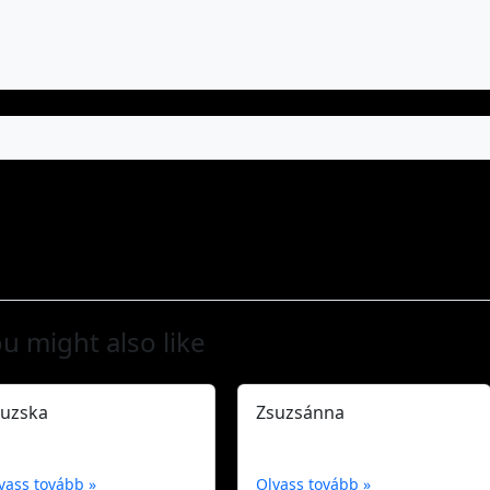
u might also like
suzska
Zsuzsánna
vass tovább »
Olvass tovább »