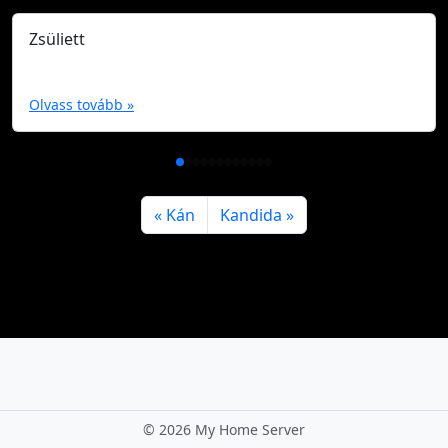
Zsüliett
Olvass tovább »
Kán
Kandida
©
2026 My Home Server