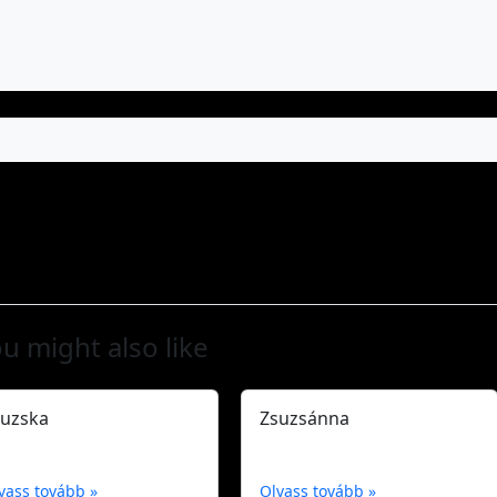
u might also like
suzska
Zsuzsánna
vass tovább »
Olvass tovább »