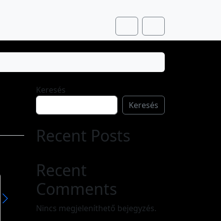
Cart
Account
Keresés
Keresés
Recent Posts
Recent
Comments
Zsuzsanna
Zsuzsa
A Zsuzsanna ókori egyiptomi eredetű név, mely héber közvetítéssel került át más nyelvekbe. Eredeti alakja zššn, később zšn, jelentése: lótuszvirág. Női névként csak a héberbe történt asszimilációja után volt használatos, sósánná (שׁוֹשָׁנָּה) formában, aminek jelentése itt „liliom”.
Nincs megjeleníthető bejegyzés.
Olvass tovább »
Olvass tovább »