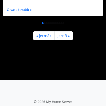
Olvass tovább »
Jermák
Jernő
©
2026 My Home Server