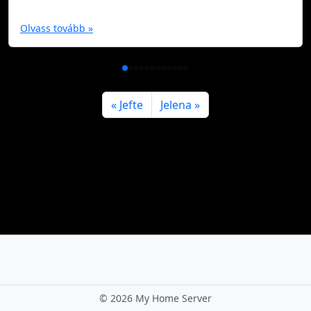
Olvass tovább »
Jefte
Jelena
©
2026 My Home Server