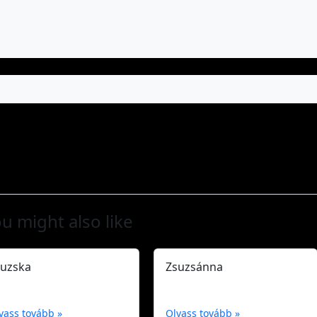
u might also like
suzska
Zsuzsánna
vass tovább »
Olvass tovább »