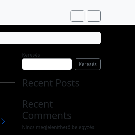
Cart
Account
Keresés
Keresés
Recent Posts
Recent
Comments
Zsuzsanna
Zsuzsa
A Zsuzsanna ókori egyiptomi eredetű név, mely héber közvetítéssel került át más nyelvekbe. Eredeti alakja zššn, később zšn, jelentése: lótuszvirág. Női névként csak a héberbe történt asszimilációja után volt használatos, sósánná (שׁוֹשָׁנָּה) formában, aminek jelentése itt „liliom”.
Nincs megjeleníthető bejegyzés.
Olvass tovább »
Olvass tovább »