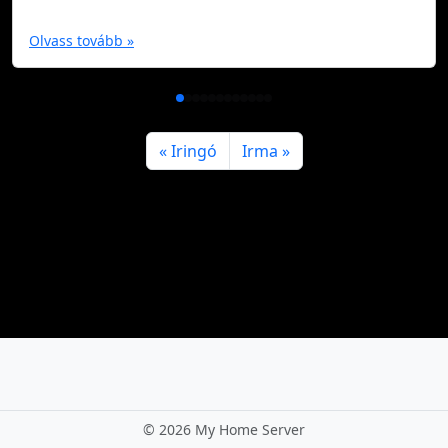
Olvass tovább »
Iringó
Irma
©
2026 My Home Server