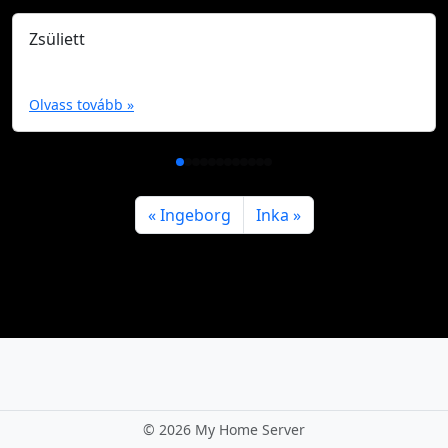
Zsüliett
Olvass tovább »
Ingeborg
Inka
©
2026 My Home Server