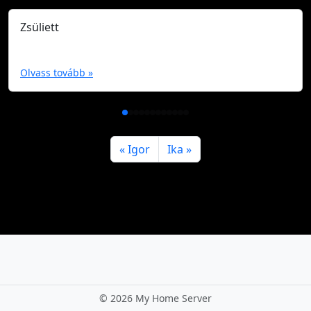
Zsüliett
Olvass tovább »
Igor
Ika
©
2026 My Home Server