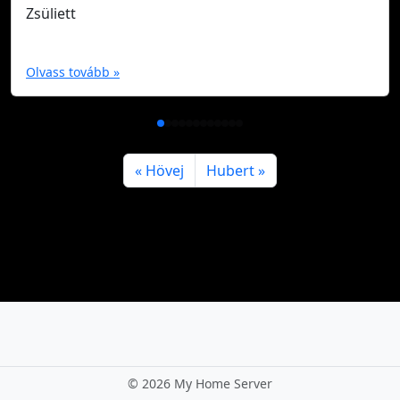
Zsüliett
Olvass tovább »
Hövej
Hubert
©
2026 My Home Server