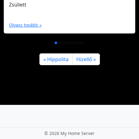
Zsüliett
Olvass tovább »
Hippolita
Hizellő
©
2026 My Home Server