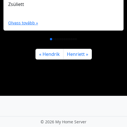
Zsüliett
Olvass tovább »
Hendrik
Henriett
©
2026 My Home Server