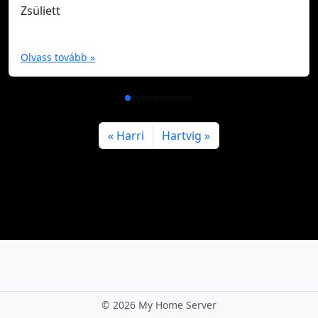
Zsüliett
Olvass tovább »
Harri
Hartvig
©
2026 My Home Server