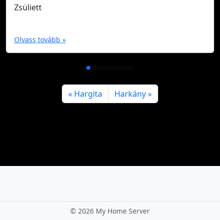
Zsüliett
Olvass tovább »
Hargita
Harkány
©
2026 My Home Server