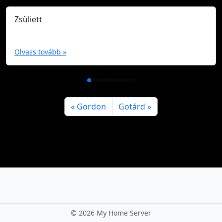
Zsüliett
Olvass tovább »
Gordon
Gotárd
©
2026 My Home Server