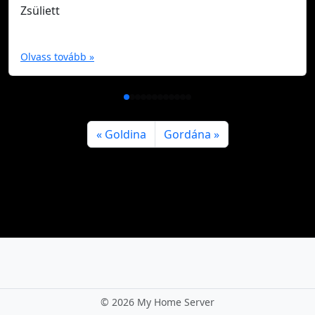
Zsüliett
Olvass tovább »
Goldina
Gordána
©
2026 My Home Server