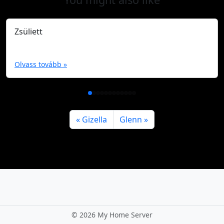
Zsüliett
Olvass tovább »
Gizella
Glenn
©
2026 My Home Server