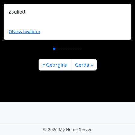
Zsüliett
Olvass tovább »
Georgina
Gerda
©
2026 My Home Server