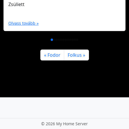
Zsüliett
Olvass tovább »
Fodor
Folkus
©
2026 My Home Server