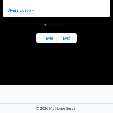
Olvass tovább »
Flávia
Flávió
©
2026 My Home Server