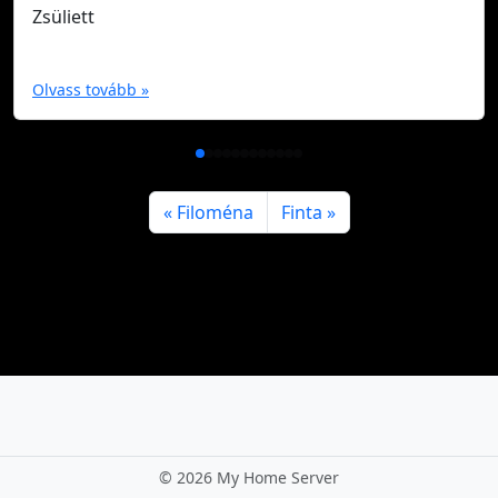
Zsüliett
Olvass tovább »
Filoména
Finta
©
2026 My Home Server