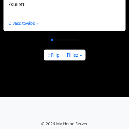
Zsüliett
Olvass tovább »
Filip
Fillisz
©
2026 My Home Server