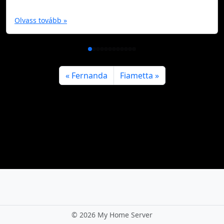
Olvass tovább »
Fernanda
Fiametta
©
2026 My Home Server