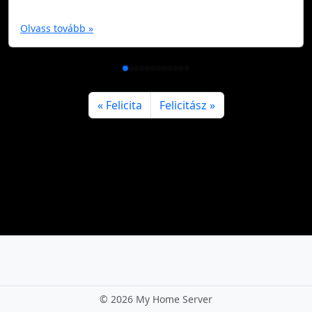
Olvass tovább »
Felicita
Felicitász
©
2026 My Home Server