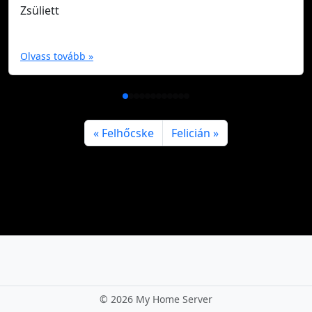
Zsüliett
Olvass tovább »
Felhőcske
Felicián
©
2026 My Home Server