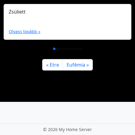
Zsüliett
Olvass tovább »
Etre
Eufémia
©
2026 My Home Server