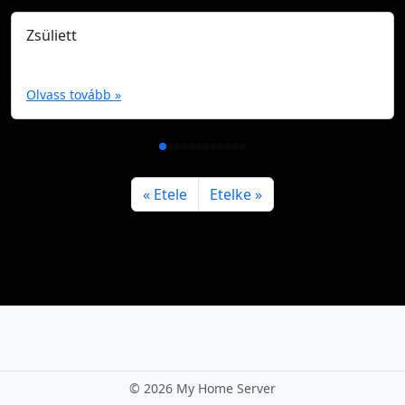
Zsüliett
Olvass tovább »
Etele
Etelke
©
2026 My Home Server