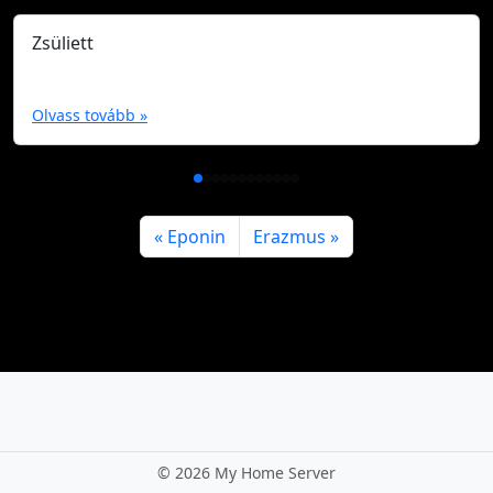
Zsüliett
Olvass tovább »
Eponin
Erazmus
©
2026 My Home Server