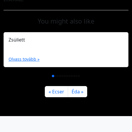
You might also like
Zsüliett
Olvass tovább »
Ecser
Éda