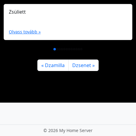
Zsüliett
Olvass tovább »
Dzamilla
Dzsenet
©
2026 My Home Server