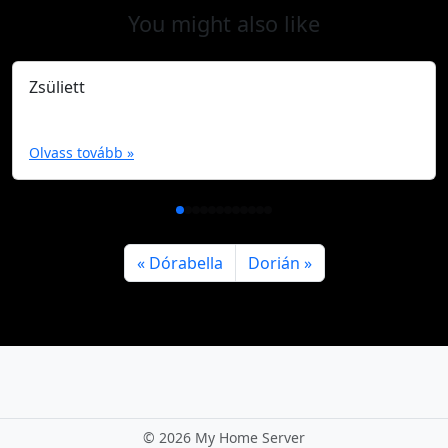
You might also like
Zsüliett
Olvass tovább »
Dórabella
Dorián
©
2026 My Home Server