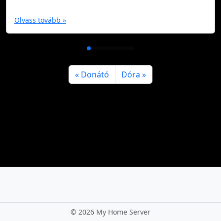
Olvass tovább »
Donátó
Dóra
©
2026 My Home Server