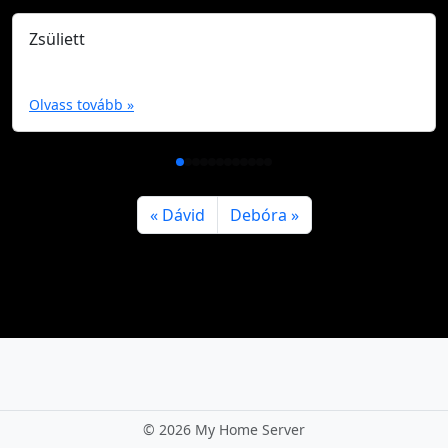
Zsüliett
Olvass tovább »
Dávid
Debóra
©
2026 My Home Server