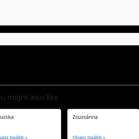
u might also like
suzska
Zsuzsánna
vass tovább »
Olvass tovább »