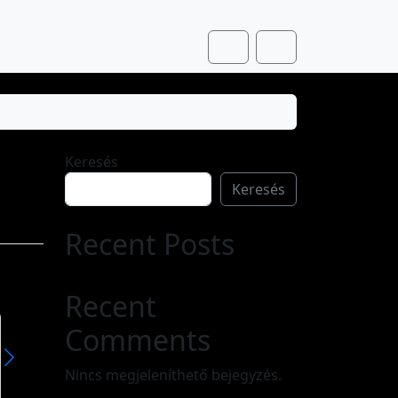
Cart
Account
Keresés
Keresés
Recent Posts
Recent
Comments
Zsuzsanna
Zsuzsa
A Zsuzsanna ókori egyiptomi eredetű név, mely héber közvetítéssel került át más nyelvekbe. Eredeti alakja zššn, később zšn, jelentése: lótuszvirág. Női névként csak a héberbe történt asszimilációja után volt használatos, sósánná (שׁוֹשָׁנָּה) formában, aminek jelentése itt „liliom”.
Nincs megjeleníthető bejegyzés.
Olvass tovább »
Olvass tovább »