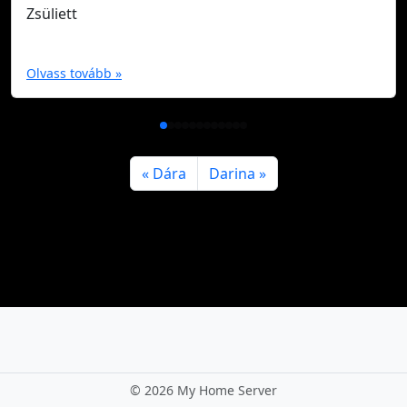
Zsüliett
Olvass tovább »
Dára
Darina
©
2026 My Home Server